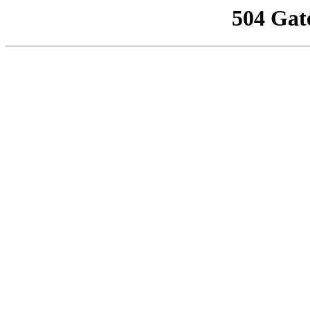
504 Gat