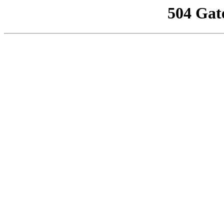
504 Gat